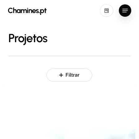
Skip
Menu
Chamines.pt
to
main
content
Projetos
Filtrar
Projeto
Lagoa